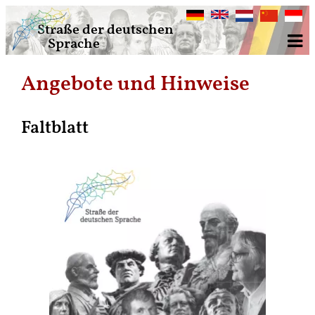
Deutsch
English
Nederlands
中
Bahasa
Straße der deutschen
文
Indone
Sprache
Angebote und Hinweise
Faltblatt