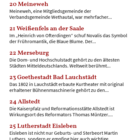
20
Meineweh
Meineweh, eine Mitgliedsgemeinde der
Verbandsgemeinde Wethautal, war mehrfacher...
21
Weißenfels an der Saale
Im „Heinrich von Ofterdingen“ schuf Novalis das Symbol
der Frühromantik, die Blaue Blume. Der...
22
Merseburg
Die Dom- und Hochschulstadt gehört zu den ältesten
Städten Mitteldeutschlands. Weltweit berühmt...
23
Goethestadt Bad Lauchstädt
Das 1802 in Lauchstädt erbaute Kurtheater mit original
erhaltener Bühnenmaschinerie gehört zu den...
24
Allstedt
Die Kaiserpfalz und Reformationsstätte Allstedt ist
Wirkungsort des Reformators Thomas Müntzer....
25
Lutherstadt Eisleben
Eisleben ist nicht nur Geburts- und Sterbeort Martin
Luthers, sondern er empfing hier auch wichtige...