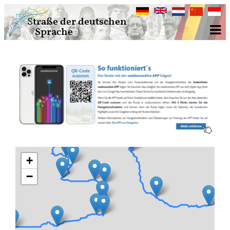
Deutsch
English
Nederlands
中
Bahasa
Straße der deutschen
文
Indone
Sprache
+
−