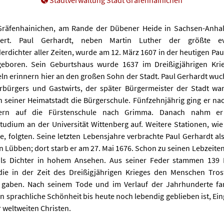
Gräfenhainichen, am Rande der Dübener Heide in Sachsen-Anhalt
ert. Paul Gerhardt, neben Martin Luther der größte eva
erdichter aller Zeiten, wurde am 12. März 1607 in der heutigen Pa
eboren. Sein Geburtshaus wurde 1637 im Dreißigjährigen Krie
ln erinnern hier an den großen Sohn der Stadt. Paul Gerhardt wuc
rbürgers und Gastwirts, der später Bürgermeister der Stadt war
n seiner Heimatstadt die Bürgerschule. Fünfzehnjährig ging er n
tern auf die Fürstenschule nach Grimma. Danach nahm e
tudium an der Universität Wittenberg auf. Weitere Stationen, wie
e, folgten. Seine letzten Lebensjahre verbrachte Paul Gerhardt als
n Lübben; dort starb er am 27. Mai 1676. Schon zu seinen Lebzeiten
als Dichter in hohem Ansehen. Aus seiner Feder stammen 139 
die in der Zeit des Dreißigjährigen Krieges den Menschen Tro
t gaben. Nach seinem Tode und im Verlauf der Jahrhunderte fa
n sprachliche Schönheit bis heute noch lebendig geblieben ist, Ei
 weltweiten Christen.