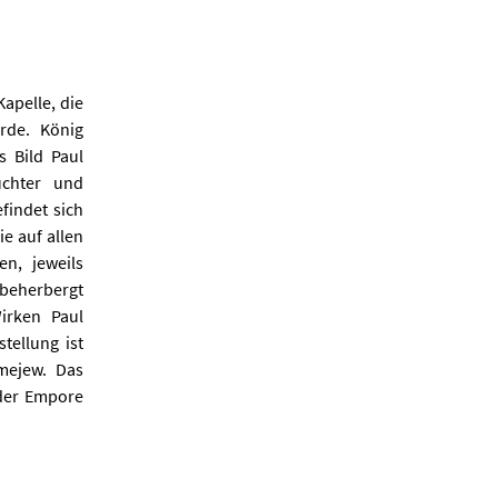
apelle, die
rde. König
s Bild Paul
uchter und
findet sich
e auf allen
n, jeweils
 beherbergt
irken Paul
tellung ist
emejew. Das
 der Empore