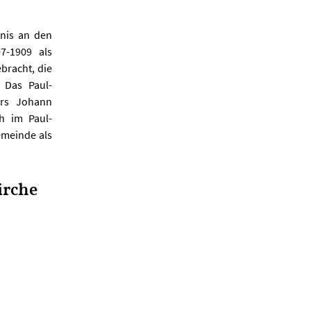
tnis an den
7-1909 als
bracht, die
. Das Paul-
ers Johann
h im Paul-
emeinde als
irche