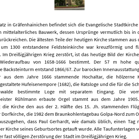
atz in Gräfenhainichen befindet sich die Evangelische Stadtkirche 
n mittelalterliches Bauwerk, dessen Ursprünge vermutlich bis in d
rückreichen. Die ältesten Teile der heutigen Kirche stammen aus d
e um 1300 entstandene Feldsteinkirche war kreuzförmig und fl
 Im Dreißigjährigen Krieg zerstört, ist das heutige Bild der Kirc
Wiederaufbau von 1658-1666 bestimmt. Der 57 m hohe qu
e Backsteinturm entstand 1866/67. Zur barocken Innenausstattung
r aus dem Jahre 1666 stammende Hochaltar, die hölzerne K
gestaltete Hufeisenempore (1682), die Ratsloge und die für die Sc
hwalde bestimmte Loge mit separatem Eingang. Die vom
eister Rühlmann erbaute Orgel stammt aus dem Jahre 1905.
 die Kirche den aus der 2. Hälfte des 15. Jh. stammenden Flüg
Dorfkirche, die 1982 dem Braunkohlentagebau Golpa-Nord zum Opf
auszugehen, dass Paul Gerhardt, wie damals üblich, einen Tag 
der Kirche seines Geburtsortes getauft wurde. Alle Taufunterlagen 
 fast völligen Zerstörung der Stadt im Dreißigjährigen Krieg.