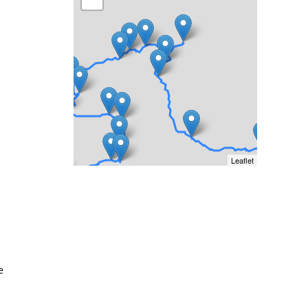
Leaflet
e