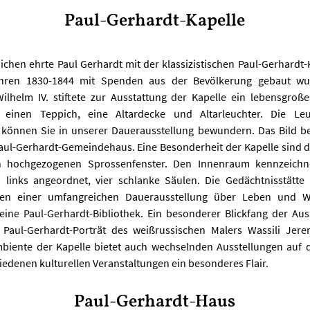
Paul-Gerhardt-Kapelle
ichen ehrte Paul Gerhardt mit der klassizistischen Paul-Gerhardt-K
hren 1830-1844 mit Spenden aus der Bevölkerung gebaut wu
Wilhelm IV. stiftete zur Ausstattung der Kapelle ein lebensgroße
, einen Teppich, eine Altardecke und Altarleuchter. Die Le
 können Sie in unserer Dauerausstellung bewundern. Das Bild be
aul-Gerhardt-Gemeindehaus. Eine Besonderheit der Kapelle sind di
en hochgezogenen Sprossenfenster. Den Innenraum kennzeichne
 links angeordnet, vier schlanke Säulen. Die Gedächtnisstätte
en einer umfangreichen Dauerausstellung über Leben und W
eine Paul-Gerhardt-Bibliothek. Ein besonderer Blickfang der Auss
Paul-Gerhardt-Porträt des weißrussischen Malers Wassili Jer
Ambiente der Kapelle bietet auch wechselnden Ausstellungen auf
iedenen kulturellen Veranstaltungen ein besonderes Flair.
Paul-Gerhardt-Haus