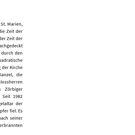
St. Marien,
ie Zeit der
er Zeit der
achgedeckt
he durch den
adratische
 der Kirche
anzel, die
hlossherren
 Zörbiger
 Seit 1982
elaltar der
er fiel. Es
nach seiner
verbrannten