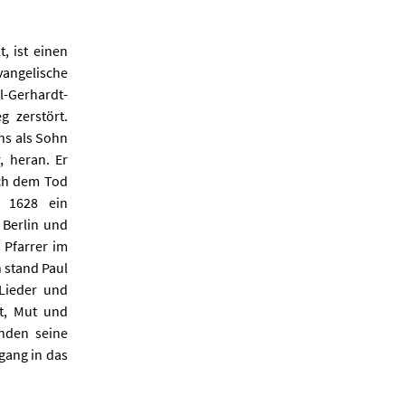
, ist einen
ngelische
ul-Gerhardt-
g zerstört.
hs als Sohn
, heran. Er
ach dem Tod
r 1628 ein
 Berlin und
 Pfarrer im
 stand Paul
Lieder und
st, Mut und
nden seine
ngang in das