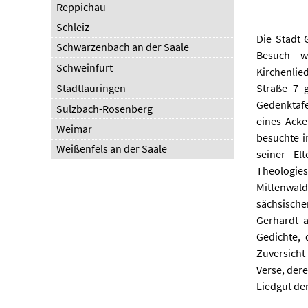
Reppichau
Schleiz
Die Stadt 
Schwarzenbach an der Saale
Besuch w
Schweinfurt
Kirchenlied
Straße 7 g
Stadtlauringen
Gedenktafe
Sulzbach-Rosenberg
eines Acke
Weimar
besuchte i
Weißenfels an der Saale
seiner El
Theologies
Mittenwald
sächsische
Gerhardt 
Gedichte, 
Zuversich
Verse, dere
Liedgut der