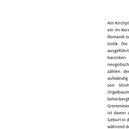
Am Kirchpl
ein im Ker
Romanik zu
Gotik. Di
ausgeführt.
barocken 
neugotisch
zählen de
aufwändig 
von Stro
Orgelbaum
beherbergt
Gremminer 
ist davon 
Geburt in 
während der