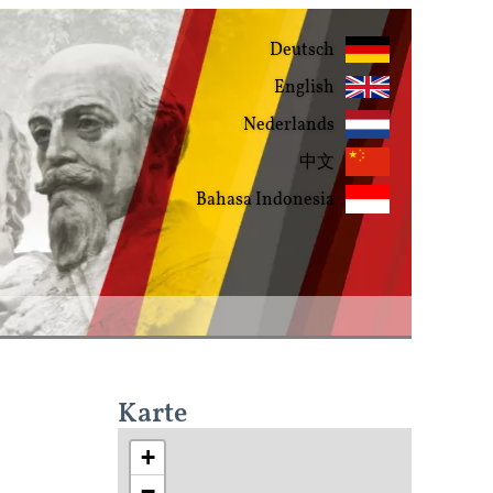
Deutsch
English
Nederlands
中文
Bahasa Indonesia
Karte
+
−