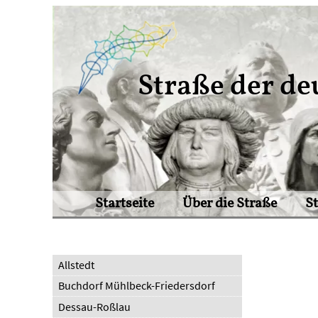
Straße der de
Startseite
Über die Straße
S
Allstedt
Buchdorf Mühlbeck-Friedersdorf
Dessau-Roßlau