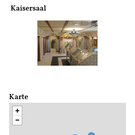
Kaisersaal
Karte
+
−