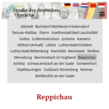
Deutsch
English
Nederlands
中
Bahasa
Straße der deutschen
文
Indone
Sprache
Allstedt
Buchdorf Mühlbeck-Friedersdorf
Dessau-Roßlau
Ebern
Goethestadt Bad Lauchstädt
Gotha
Gräfenhainichen
Grimma
Kamenz
Köthen (Anhalt)
Löbitz
Lutherstadt Eisleben
Lutherstadt Wittenberg
Mansfeld
Meineweh
Meißen
Merseburg
Reichenbach im Vogtland
Reppichau
Schleiz
Schwarzenbach an der Saale
Schweinfurt
Stadtlauringen
Sulzbach-Rosenberg
Weimar
Weißenfels an der Saale
Reppichau