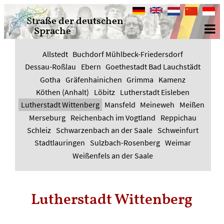
Deutsch
English
Nederlands
中
Bahasa
Straße der deutschen
文
Indone
Sprache
Allstedt
Buchdorf Mühlbeck-Friedersdorf
Dessau-Roßlau
Ebern
Goethestadt Bad Lauchstädt
Gotha
Gräfenhainichen
Grimma
Kamenz
Köthen (Anhalt)
Löbitz
Lutherstadt Eisleben
Lutherstadt Wittenberg
Mansfeld
Meineweh
Meißen
Merseburg
Reichenbach im Vogtland
Reppichau
Schleiz
Schwarzenbach an der Saale
Schweinfurt
Stadtlauringen
Sulzbach-Rosenberg
Weimar
Weißenfels an der Saale
Lutherstadt Wittenberg