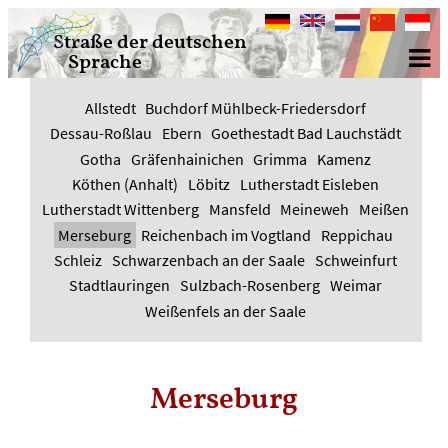
Deutsch
English
Nederlands
中
Bahasa
Straße der deutschen
文
Indone
Sprache
Allstedt
Buchdorf Mühlbeck-Friedersdorf
Dessau-Roßlau
Ebern
Goethestadt Bad Lauchstädt
Gotha
Gräfenhainichen
Grimma
Kamenz
Köthen (Anhalt)
Löbitz
Lutherstadt Eisleben
Lutherstadt Wittenberg
Mansfeld
Meineweh
Meißen
Merseburg
Reichenbach im Vogtland
Reppichau
Schleiz
Schwarzenbach an der Saale
Schweinfurt
Stadtlauringen
Sulzbach-Rosenberg
Weimar
Weißenfels an der Saale
Merseburg