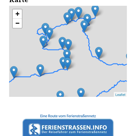
Karte
+
−
Leaflet