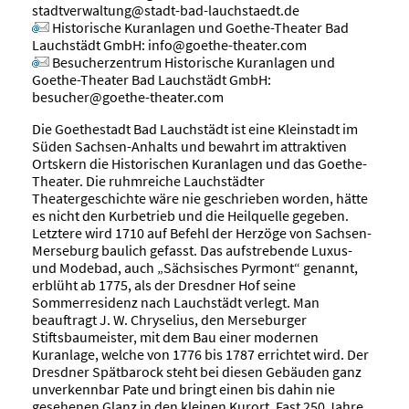
stadtverwaltung@stadt-bad-lauchstaedt.de
Historische Kuranlagen und Goethe-Theater Bad
Lauchstädt GmbH
:
info@goethe-theater.com
Besucherzentrum Historische Kuranlagen und
Goethe-Theater Bad Lauchstädt GmbH
:
besucher@goethe-theater.com
Die Goethestadt Bad Lauchstädt ist eine Kleinstadt im
Süden Sachsen-Anhalts und bewahrt im attraktiven
Ortskern die Historischen Kuranlagen und das Goethe-
Theater. Die ruhmreiche Lauchstädter
Theatergeschichte wäre nie geschrieben worden, hätte
es nicht den Kurbetrieb und die Heilquelle gegeben.
Letztere wird 1710 auf Befehl der Herzöge von Sachsen-
Merseburg baulich gefasst. Das aufstrebende Luxus-
und Modebad, auch „Sächsisches Pyrmont“ genannt,
erblüht ab 1775, als der Dresdner Hof seine
Sommerresidenz nach Lauchstädt verlegt. Man
beauftragt J. W. Chryselius, den Merseburger
Stiftsbaumeister, mit dem Bau einer modernen
Kuranlage, welche von 1776 bis 1787 errichtet wird. Der
Dresdner Spätbarock steht bei diesen Gebäuden ganz
unverkennbar Pate und bringt einen bis dahin nie
gesehenen Glanz in den kleinen Kurort. Fast 250 Jahre