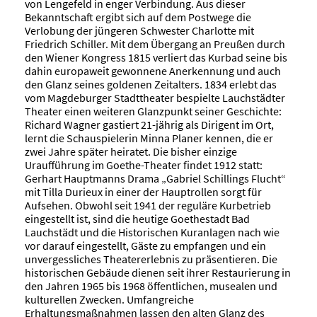
von Lengefeld in enger Verbindung. Aus dieser
Bekanntschaft ergibt sich auf dem Postwege die
Verlobung der jüngeren Schwester Charlotte mit
Friedrich Schiller. Mit dem Übergang an Preußen durch
den Wiener Kongress 1815 verliert das Kurbad seine bis
dahin europaweit gewonnene Anerkennung und auch
den Glanz seines goldenen Zeitalters. 1834 erlebt das
vom Magdeburger Stadttheater bespielte Lauchstädter
Theater einen weiteren Glanzpunkt seiner Geschichte:
Richard Wagner gastiert 21-jährig als Dirigent im Ort,
lernt die Schauspielerin Minna Planer kennen, die er
zwei Jahre später heiratet. Die bisher einzige
Uraufführung im Goethe-Theater findet 1912 statt:
Gerhart Hauptmanns Drama „Gabriel Schillings Flucht“
mit Tilla Durieux in einer der Hauptrollen sorgt für
Aufsehen. Obwohl seit 1941 der reguläre Kurbetrieb
eingestellt ist, sind die heutige Goethestadt Bad
Lauchstädt und die Historischen Kuranlagen nach wie
vor darauf eingestellt, Gäste zu empfangen und ein
unvergessliches Theatererlebnis zu präsentieren. Die
historischen Gebäude dienen seit ihrer Restaurierung in
den Jahren 1965 bis 1968 öffentlichen, musealen und
kulturellen Zwecken. Umfangreiche
Erhaltungsmaßnahmen lassen den alten Glanz des