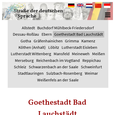
Deutsch
English
Nederlands
中
Bahasa
Straße der deutschen
文
Indone
Sprache
Allstedt
Buchdorf Mühlbeck-Friedersdorf
Dessau-Roßlau
Ebern
Goethestadt Bad Lauchstädt
Gotha
Gräfenhainichen
Grimma
Kamenz
Köthen (Anhalt)
Löbitz
Lutherstadt Eisleben
Lutherstadt Wittenberg
Mansfeld
Meineweh
Meißen
Merseburg
Reichenbach im Vogtland
Reppichau
Schleiz
Schwarzenbach an der Saale
Schweinfurt
Stadtlauringen
Sulzbach-Rosenberg
Weimar
Weißenfels an der Saale
Goethestadt Bad
Lauchstädt