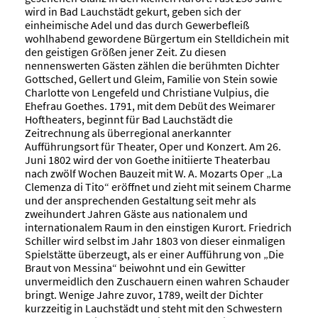
wird in Bad Lauchstädt gekurt, geben sich der
einheimische Adel und das durch Gewerbefleiß
wohlhabend gewordene Bürgertum ein Stelldichein mit
den geistigen Größen jener Zeit. Zu diesen
nennenswerten Gästen zählen die berühmten Dichter
Gottsched, Gellert und Gleim, Familie von Stein sowie
Charlotte von Lengefeld und Christiane Vulpius, die
Ehefrau Goethes. 1791, mit dem Debüt des Weimarer
Hoftheaters, beginnt für Bad Lauchstädt die
Zeitrechnung als überregional anerkannter
Aufführungsort für Theater, Oper und Konzert. Am 26.
Juni 1802 wird der von Goethe initiierte Theaterbau
nach zwölf Wochen Bauzeit mit W. A. Mozarts Oper „La
Clemenza di Tito“ eröffnet und zieht mit seinem Charme
und der ansprechenden Gestaltung seit mehr als
zweihundert Jahren Gäste aus nationalem und
internationalem Raum in den einstigen Kurort. Friedrich
Schiller wird selbst im Jahr 1803 von dieser einmaligen
Spielstätte überzeugt, als er einer Aufführung von „Die
Braut von Messina“ beiwohnt und ein Gewitter
unvermeidlich den Zuschauern einen wahren Schauder
bringt. Wenige Jahre zuvor, 1789, weilt der Dichter
kurzzeitig in Lauchstädt und steht mit den Schwestern