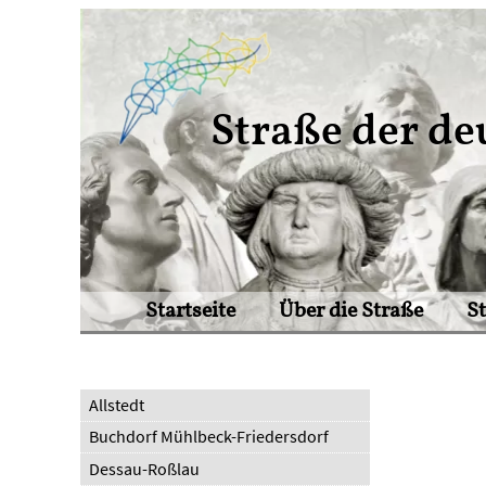
Straße der de
Startseite
Über die Straße
S
Allstedt
Buchdorf Mühlbeck-Friedersdorf
Dessau-Roßlau