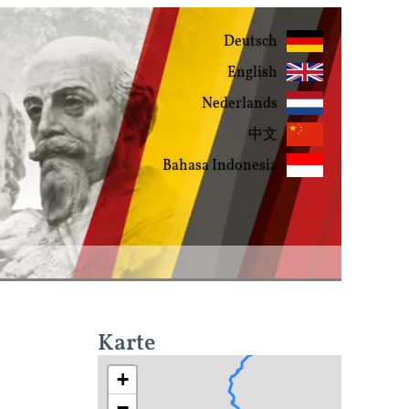
Deutsch
English
Nederlands
中文
Bahasa Indonesia
Karte
+
−