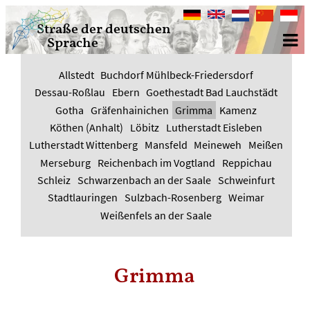
Deutsch
English
Nederlands
中
Bahasa
Straße der deutschen
文
Indone
Sprache
Allstedt
Buchdorf Mühlbeck-Friedersdorf
Dessau-Roßlau
Ebern
Goethestadt Bad Lauchstädt
Gotha
Gräfenhainichen
Grimma
Kamenz
Köthen (Anhalt)
Löbitz
Lutherstadt Eisleben
Lutherstadt Wittenberg
Mansfeld
Meineweh
Meißen
Merseburg
Reichenbach im Vogtland
Reppichau
Schleiz
Schwarzenbach an der Saale
Schweinfurt
Stadtlauringen
Sulzbach-Rosenberg
Weimar
Weißenfels an der Saale
Grimma